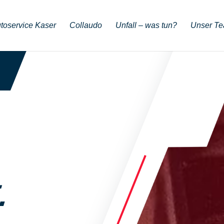
toservice Kaser
Collaudo
Unfall – was tun?
Unser T
.
.