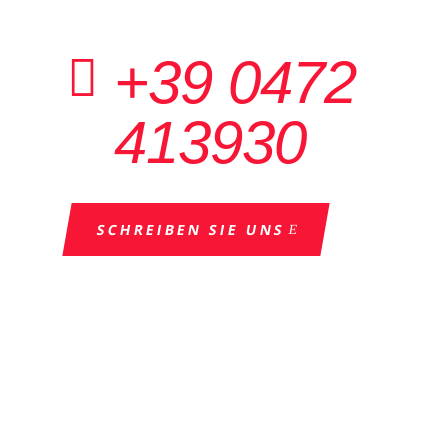
+39 0472

413930
SCHREIBEN SIE UNS