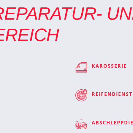
REPARATUR- U
EREICH
KAROSSERIE
G
REIFENDIENST
ABSCHLEPPDI